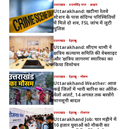
उत्तराखंड
उधमसिंह नगर
क्राइम
Uttarakhand: खटीमा रेलवे
स्टेशन के पास संदिग्ध परिस्थितियों
में मिले दो शव, FSL जांच में जुटी
पुलिस
उत्तराखंड
देहरादून
Uttarakhand: सीएम धामी ने
क्षत्रिय कल्याण समिति की वेबसाइट
और ‘क्षत्रिय जागरण’ स्मारिका का
किया विमोचन
उत्तराखंड
देहरादून
मौसम
Uttarakhand Weather: आज
कई जिलों में भारी बारिश का ऑरेंज-
येलो अलर्ट, 14 अगस्त तक बरसेंगे
मानसूनी बादल
उत्तराखंड
देहरादून
रोजगार
Uttarakhand Job: चार महीने में
10 हजार युवाओं को नौकरी का