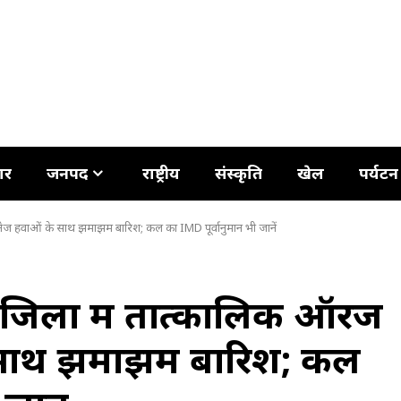
ार
जनपद
राष्ट्रीय
संस्कृति
खेल
पर्यटन
, तेज हवाओं के साथ झमाझम बारिश; कल का IMD पूर्वानुमान भी जानें
जिलों में तात्कालिक ऑरेंज
े साथ झमाझम बारिश; कल