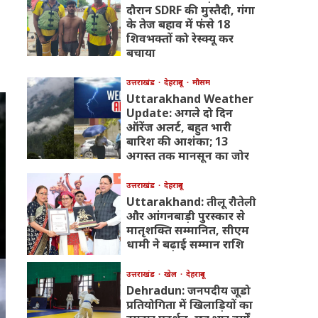
दौरान SDRF की मुस्तैदी, गंगा
के तेज बहाव में फंसे 18
शिवभक्तों को रेस्क्यू कर
बचाया
उत्तराखंड
देहरादून
मौसम
Uttarakhand Weather
Update: अगले दो दिन
ऑरेंज अलर्ट, बहुत भारी
बारिश की आशंका; 13
अगस्त तक मानसून का जोर
उत्तराखंड
देहरादून
Uttarakhand: तीलू रौतेली
और आंगनबाड़ी पुरस्कार से
मातृशक्ति सम्मानित, सीएम
धामी ने बढ़ाई सम्मान राशि
उत्तराखंड
खेल
देहरादून
Dehradun: जनपदीय जूडो
प्रतियोगिता में खिलाड़ियों का