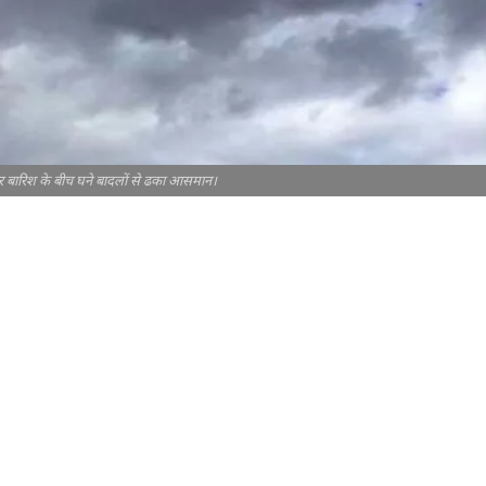
और बारिश के बीच घने बादलों से ढका आसमान।