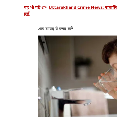
यह भी पढ़ें 👉
Uttarakhand Crime News: नाबालिग से 
दर्ज