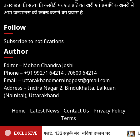
उत्तराखंड की सत्य की कसौटी पर शत प्रतिशत खरी एवं प्रमाणिक खबरों से
आम जनमानस को रूबरू कराने का प्रयास है।
Follow
Subscribe to notifications
Author
Editor – Mohan Chandra Joshi
Phone –
+91 99271 64214
, 70600 64214
Email –
uttarakhandmorningpost@gmail.com
Address – Indira Nagar 2, Bindukhatta, Lalkuan
(Nainital), Uttarakhand
Home
Latest News
Contact Us
Privacy Policy
Terms
Join
Like
Follow
Join
Subscribe
EXCLUSIVE
Uttarakhand News: धामी कैबिनेट की अहम बैठक, कई महत्वपूर्ण प
us
Us
Us
Our
Our