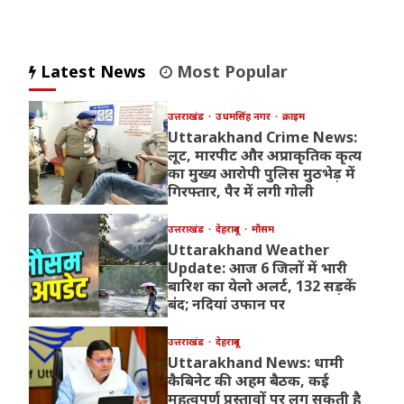
Latest News
Most Popular
उत्तराखंड
उधमसिंह नगर
क्राइम
Uttarakhand Crime News:
लूट, मारपीट और अप्राकृतिक कृत्य
का मुख्य आरोपी पुलिस मुठभेड़ में
गिरफ्तार, पैर में लगी गोली
उत्तराखंड
देहरादून
मौसम
Uttarakhand Weather
Update: आज 6 जिलों में भारी
बारिश का येलो अलर्ट, 132 सड़कें
बंद; नदियां उफान पर
उत्तराखंड
देहरादून
Uttarakhand News: धामी
कैबिनेट की अहम बैठक, कई
महत्वपूर्ण प्रस्तावों पर लग सकती है