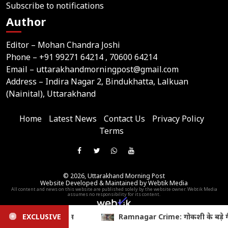
Subscribe to notifications
Author
Editor – Mohan Chandra Joshi
Phone –
+91 99271 64214
, 70600 64214
Email –
uttarakhandmorningpost@gmail.com
Address – Indira Nagar 2, Bindukhatta, Lalkuan
(Nainital), Uttarakhand
Home
Latest News
Contact Us
Privacy Policy
Terms
Join
Like
Follow
Join
Subscribe
us
Us
Us
Our
Our
on
© 2026,
Uttarakhand Morning Post
On
On
WhatsApp
YouTube
Website Developed & Maintained by Webtik Media
Telegram
All content and news on this website are published solely by the website owner. Webtik Media
Facebook
Twitter
Group
Channel
assumes no responsibility for its content.
: गोकशी के बड़े गैंग का खुलासा, दो आरोपी गिरफ्तार; 120 किलो प्रतिबंधित 
EXCLUSIVE