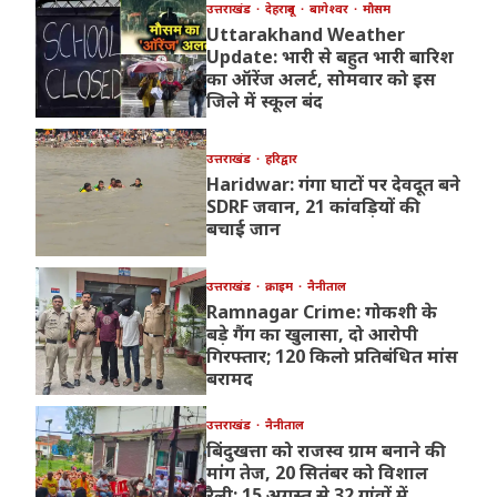
उत्तराखंड
देहरादून
बागेश्वर
मौसम
Uttarakhand Weather
Update: भारी से बहुत भारी बारिश
का ऑरेंज अलर्ट, सोमवार को इस
जिले में स्कूल बंद
उत्तराखंड
हरिद्वार
Haridwar: गंगा घाटों पर देवदूत बने
SDRF जवान, 21 कांवड़ियों की
बचाई जान
उत्तराखंड
क्राइम
नैनीताल
Ramnagar Crime: गोकशी के
बड़े गैंग का खुलासा, दो आरोपी
गिरफ्तार; 120 किलो प्रतिबंधित मांस
बरामद
उत्तराखंड
नैनीताल
बिंदुखत्ता को राजस्व ग्राम बनाने की
मांग तेज, 20 सितंबर को विशाल
रैली; 15 अगस्त से 32 गांवों में