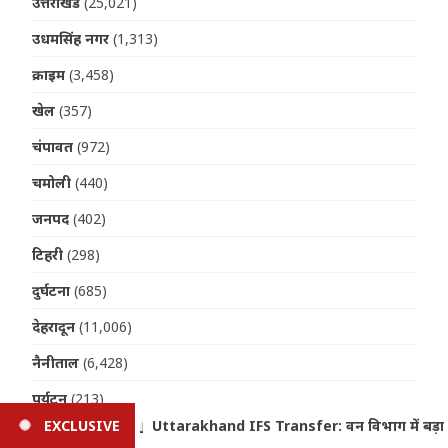
उत्तराखंड
(25,021)
उधमसिंह नगर
(1,313)
क्राइम
(3,458)
खेल
(357)
चंपावत
(972)
चमोली
(440)
जनपद
(402)
टिहरी
(298)
दुर्घटना
(685)
देहरादून
(11,006)
नैनीताल
(6,428)
पर्यटन
(213)
िभाग में बड़ा प्रशासनिक फेरबदल, 19 अधिकारियों के तबादले
EXCLUSIVE
U
पिथौरागढ़
(480)