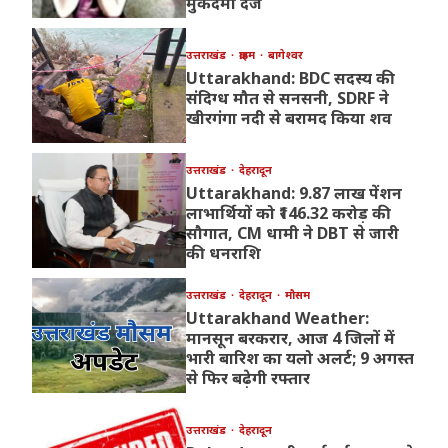
मुकदमा दर्ज
उत्तराखंड
क्राइम
बागेश्वर
Uttarakhand: BDC सदस्य की
संदिग्ध मौत से सनसनी, SDRF ने
खीरगंगा नदी से बरामद किया शव
उत्तराखंड
देहरादून
Uttarakhand: 9.87 लाख पेंशन
लाभार्थियों को ₹146.32 करोड़ की
सौगात, CM धामी ने DBT से जारी
की धनराशि
उत्तराखंड
देहरादून
मौसम
Uttarakhand Weather:
मानसून बरकरार, आज 4 जिलों में
भारी बारिश का यलो अलर्ट; 9 अगस्त
से फिर बढ़ेगी रफ्तार
उत्तराखंड
देहरादून