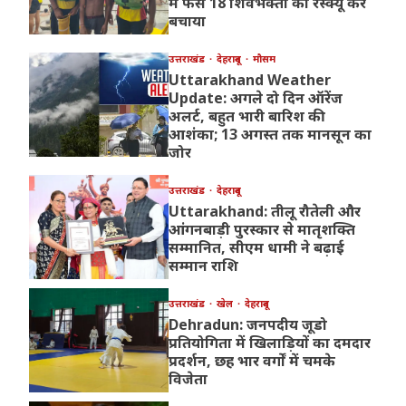
में फंसे 18 शिवभक्तों को रेस्क्यू कर
बचाया
उत्तराखंड
देहरादून
मौसम
Uttarakhand Weather
Update: अगले दो दिन ऑरेंज
अलर्ट, बहुत भारी बारिश की
आशंका; 13 अगस्त तक मानसून का
जोर
उत्तराखंड
देहरादून
Uttarakhand: तीलू रौतेली और
आंगनबाड़ी पुरस्कार से मातृशक्ति
सम्मानित, सीएम धामी ने बढ़ाई
सम्मान राशि
उत्तराखंड
खेल
देहरादून
Dehradun: जनपदीय जूडो
प्रतियोगिता में खिलाड़ियों का दमदार
प्रदर्शन, छह भार वर्गों में चमके
विजेता