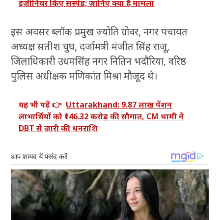
इंजीनियर किए सस्पेंड; जानिए क्या है मामला
इस अवसर ब्लॉक प्रमुख ज्योति ग्रोवर, नगर पंचायत
अध्यक्ष सतीश चुघ, दर्जामंत्री मंजीत सिंह राजू,
जिलाधिकारी उधमसिंह नगर नितिन भदौरिया, वरिष्ठ
पुलिस अधीक्षक मणिकांत मिश्रा मौजूद थे।
यह भी पढ़ें 👉
Uttarakhand: 9.87 लाख पेंशन
लाभार्थियों को ₹146.32 करोड़ की सौगात, CM धामी ने
DBT से जारी की धनराशि