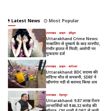
Latest News
Most Popular
उत्तराखंड
क्राइम
हरिद्वार
Uttarakhand Crime News:
नाबालिग से दुष्कर्म के बाद मारपीट,
गंभीर हालत में मिली; आरोपी पर
मुकदमा दर्ज
उत्तराखंड
क्राइम
बागेश्वर
Uttarakhand: BDC सदस्य की
संदिग्ध मौत से सनसनी, SDRF ने
खीरगंगा नदी से बरामद किया शव
उत्तराखंड
देहरादून
Uttarakhand: 9.87 लाख पेंशन
लाभार्थियों को ₹146.32 करोड़ की
सौगात, CM धामी ने DBT से जारी