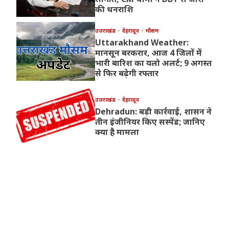
की धनराशि
उत्तराखंड
देहरादून
मौसम
Uttarakhand Weather:
मानसून बरकरार, आज 4 जिलों में
भारी बारिश का यलो अलर्ट; 9 अगस्त
से फिर बढ़ेगी रफ्तार
उत्तराखंड
देहरादून
Dehradun: बड़ी कार्रवाई, शासन ने
तीन इंजीनियर किए सस्पेंड; जानिए
क्या है मामला