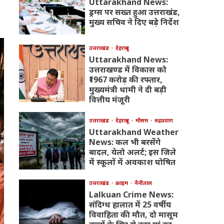
Uttarakhand News:
ड्रग्स पर सख्त हुआ उत्तराखंड,
मुख्य सचिव ने दिए बड़े निर्देश
उत्तराखंड
देहरादून
Uttarakhand News:
उत्तराखण्ड में विकास को
₹1967 करोड़ की रफ्तार,
मुख्यमंत्री धामी ने दी बड़ी
वित्तीय मंजूरी
उत्तराखंड
देहरादून
मौसम
रुद्रप्रयाग
Uttarakhand Weather
News: कल भी बरसेंगे
बादल, येलो अलर्ट; इस जिले
में स्कूलों में अवकाश घोषित
उत्तराखंड
क्राइम
नैनीताल
Lalkuan Crime News:
संदिग्ध हालात में 25 वर्षीय
विवाहिता की मौत, दो मासूम