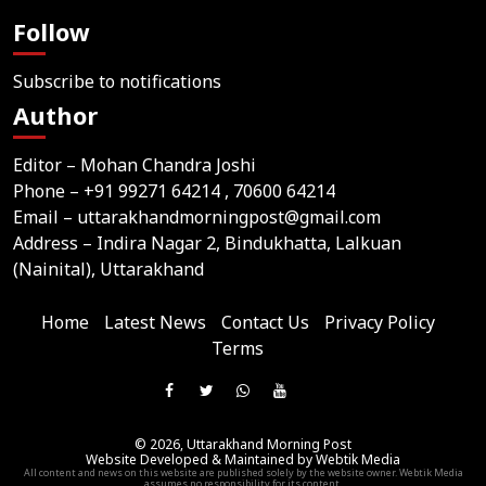
Follow
Subscribe to notifications
Author
Editor – Mohan Chandra Joshi
Phone –
+91 99271 64214
, 70600 64214
Email –
uttarakhandmorningpost@gmail.com
Address – Indira Nagar 2, Bindukhatta, Lalkuan
(Nainital), Uttarakhand
Home
Latest News
Contact Us
Privacy Policy
Terms
Join
Like
Follow
Join
Subscribe
us
Us
Us
Our
Our
on
© 2026,
Uttarakhand Morning Post
On
On
WhatsApp
YouTube
Website Developed & Maintained by Webtik Media
Telegram
All content and news on this website are published solely by the website owner. Webtik Media
Facebook
Twitter
Group
Channel
assumes no responsibility for its content.