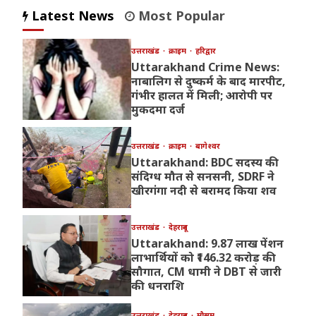
Latest News
Most Popular
उत्तराखंड
क्राइम
हरिद्वार
Uttarakhand Crime News:
नाबालिग से दुष्कर्म के बाद मारपीट,
गंभीर हालत में मिली; आरोपी पर
मुकदमा दर्ज
उत्तराखंड
क्राइम
बागेश्वर
Uttarakhand: BDC सदस्य की
संदिग्ध मौत से सनसनी, SDRF ने
खीरगंगा नदी से बरामद किया शव
उत्तराखंड
देहरादून
Uttarakhand: 9.87 लाख पेंशन
लाभार्थियों को ₹146.32 करोड़ की
सौगात, CM धामी ने DBT से जारी
की धनराशि
उत्तराखंड
देहरादून
मौसम