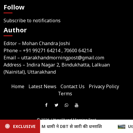
Follow
Subscribe to notifications
Author
Editor – Mohan Chandra Joshi
Phone –
+91 99271 64214
, 70600 64214
Email –
uttarakhandmorningpost@gmail.com
Address – Indira Nagar 2, Bindukhatta, Lalkuan
(Nainital), Uttarakhand
Home
Latest News
Contact Us
Privacy Policy
Terms
Join
Like
Follow
Join
Subscribe
us
Us
Us
Our
Our
on
© 2026,
Uttarakhand Morning Post
On
On
WhatsApp
YouTube
Website Developed & Maintained by Webtik Media
ि
EXCLUSIVE
Uttarakhand Weather: मानसून बरकरार, आज 4 जिलों में भारी
Telegram
All content and news on this website are published solely by the website owner. Webtik Media
Facebook
Twitter
Group
Channel
assumes no responsibility for its content.