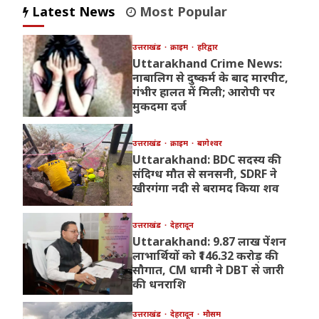
Latest News
Most Popular
उत्तराखंड
क्राइम
हरिद्वार
Uttarakhand Crime News:
नाबालिग से दुष्कर्म के बाद मारपीट,
गंभीर हालत में मिली; आरोपी पर
मुकदमा दर्ज
उत्तराखंड
क्राइम
बागेश्वर
Uttarakhand: BDC सदस्य की
संदिग्ध मौत से सनसनी, SDRF ने
खीरगंगा नदी से बरामद किया शव
उत्तराखंड
देहरादून
Uttarakhand: 9.87 लाख पेंशन
लाभार्थियों को ₹146.32 करोड़ की
सौगात, CM धामी ने DBT से जारी
की धनराशि
उत्तराखंड
देहरादून
मौसम