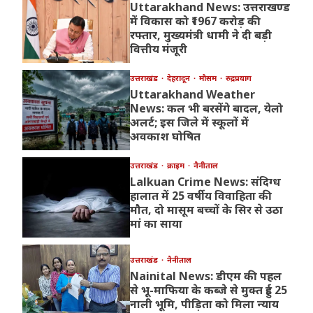
Uttarakhand News: उत्तराखण्ड
में विकास को ₹1967 करोड़ की
रफ्तार, मुख्यमंत्री धामी ने दी बड़ी
वित्तीय मंजूरी
उत्तराखंड
देहरादून
मौसम
रुद्रप्रयाग
Uttarakhand Weather
News: कल भी बरसेंगे बादल, येलो
अलर्ट; इस जिले में स्कूलों में
अवकाश घोषित
उत्तराखंड
क्राइम
नैनीताल
Lalkuan Crime News: संदिग्ध
हालात में 25 वर्षीय विवाहिता की
मौत, दो मासूम बच्चों के सिर से उठा
मां का साया
उत्तराखंड
नैनीताल
Nainital News: डीएम की पहल
से भू-माफिया के कब्जे से मुक्त हुई 25
नाली भूमि, पीड़िता को मिला न्याय