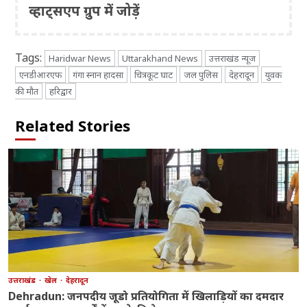
व्हाट्सएप ग्रुप में जोड़ें
Tags:
Haridwar News
Uttarakhand News
उत्तराखंड न्यूज
एनडीआरएफ
गंगा स्नान हादसा
चित्रकूट घाट
जल पुलिस
देहरादून
युवक
की मौत
हरिद्वार
Related Stories
उत्तराखंड
खेल
देहरादून
Dehradun: जनपदीय जूडो प्रतियोगिता में खिलाड़ियों का दमदार