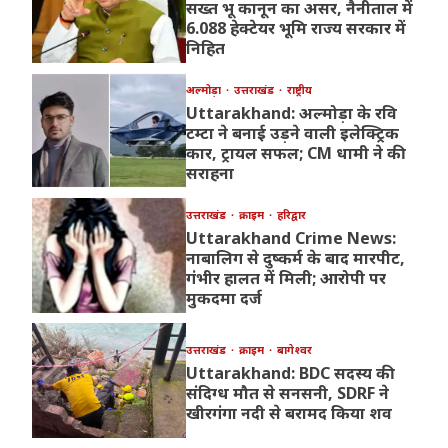
सख्त भू कानून का असर, नैनीताल में
6.088 हेक्टेयर भूमि राज्य सरकार में
निहित
अल्मोड़ा
उत्तराखंड
राष्ट्रीय
Uttarakhand: अल्मोड़ा के रवि
टम्टा ने बनाई उड़ने वाली इलेक्ट्रिक
कार, ट्रायल सफल; CM धामी ने की
सराहना
उत्तराखंड
क्राइम
हरिद्वार
Uttarakhand Crime News:
नाबालिग से दुष्कर्म के बाद मारपीट,
गंभीर हालत में मिली; आरोपी पर
मुकदमा दर्ज
उत्तराखंड
क्राइम
बागेश्वर
Uttarakhand: BDC सदस्य की
संदिग्ध मौत से सनसनी, SDRF ने
खीरगंगा नदी से बरामद किया शव