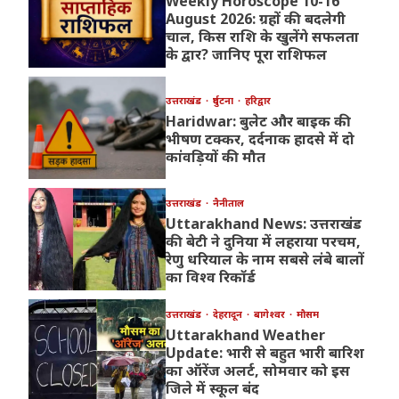
Weekly Horoscope 10-16
August 2026: ग्रहों की बदलेगी
चाल, किस राशि के खुलेंगे सफलता
के द्वार? जानिए पूरा राशिफल
उत्तराखंड
दुर्घटना
हरिद्वार
Haridwar: बुलेट और बाइक की
भीषण टक्कर, दर्दनाक हादसे में दो
कांवड़ियों की मौत
उत्तराखंड
नैनीताल
Uttarakhand News: उत्तराखंड
की बेटी ने दुनिया में लहराया परचम,
रेणु धरियाल के नाम सबसे लंबे बालों
का विश्व रिकॉर्ड
उत्तराखंड
देहरादून
बागेश्वर
मौसम
Uttarakhand Weather
Update: भारी से बहुत भारी बारिश
का ऑरेंज अलर्ट, सोमवार को इस
जिले में स्कूल बंद