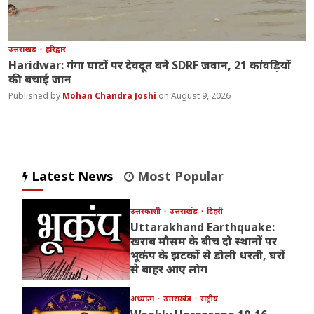
उत्तराखंड
हरिद्वार
Haridwar: गंगा घाटों पर देवदूत बने SDRF जवान, 21 कांवड़ियों
की बचाई जान
Mohan Chandra Joshi
August 9, 2026
Latest News
Most Popular
उत्तरकाशी
उत्तराखंड
टिहरी
Uttarakhand Earthquake:
खराब मौसम के बीच दो स्थानों पर
भूकंप के झटकों से डोली धरती, घरों
से बाहर आए लोग
अध्यात्म
उत्तराखंड
राष्ट्रीय