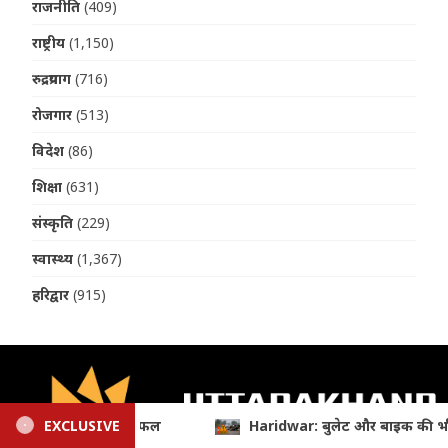
राजनीति
(409)
राष्ट्रीय
(1,150)
रुद्रप्रयाग
(716)
रोजगार
(513)
विदेश
(86)
शिक्षा
(631)
संस्कृति
(229)
स्वास्थ्य
(1,367)
हरिद्वार
(915)
क की भीषण टक्कर, दर्दनाक हादसे में दो कांवड़ियों की मौत
EXCLUSIVE
Utta