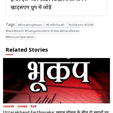
व्हाट्सएप ग्रुप में जोड़ें
Tags:
#BreakingNews
#DelhiYouth
Rishikesh #SDRF
#NeelBeach #GangaAccident #UttarakhandNews
#RescueOperation
Related Stories
उत्तरकाशी
उत्तराखंड
टिहरी
Uttarakhand Earthquake: खराब मौसम के बीच दो स्थानों पर