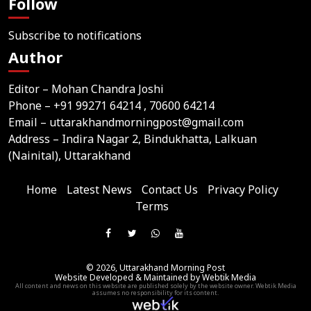
Follow
Subscribe to notifications
Author
Editor – Mohan Chandra Joshi
Phone –
+91 99271 64214
, 70600 64214
Email –
uttarakhandmorningpost@gmail.com
Address – Indira Nagar 2, Bindukhatta, Lalkuan
(Nainital), Uttarakhand
Home
Latest News
Contact Us
Privacy Policy
Terms
Join
Like
Follow
Join
Subscribe
us
Us
Us
Our
Our
on
© 2026,
Uttarakhand Morning Post
On
On
WhatsApp
YouTube
Website Developed & Maintained by Webtik Media
Telegram
All content and news on this website are published solely by the website owner. Webtik Media
Facebook
Twitter
Group
Channel
assumes no responsibility for its content.