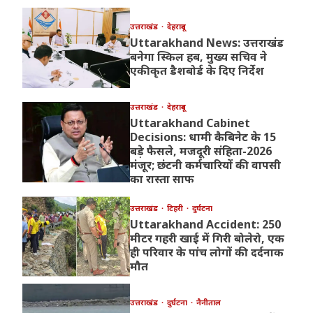
उत्तराखंड
देहरादून
Uttarakhand News: उत्तराखंड
बनेगा स्किल हब, मुख्य सचिव ने
एकीकृत डैशबोर्ड के दिए निर्देश
उत्तराखंड
देहरादून
Uttarakhand Cabinet
Decisions: धामी कैबिनेट के 15
बड़े फैसले, मजदूरी संहिता-2026
मंजूर; छंटनी कर्मचारियों की वापसी
का रास्ता साफ
उत्तराखंड
टिहरी
दुर्घटना
Uttarakhand Accident: 250
मीटर गहरी खाई में गिरी बोलेरो, एक
ही परिवार के पांच लोगों की दर्दनाक
मौत
उत्तराखंड
दुर्घटना
नैनीताल