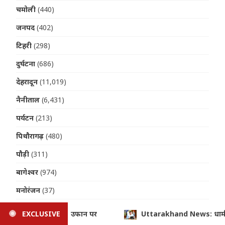
चमोली
(440)
जनपद
(402)
टिहरी
(298)
दुर्घटना
(686)
देहरादून
(11,019)
नैनीताल
(6,431)
पर्यटन
(213)
पिथौरागढ़
(480)
पौड़ी
(311)
बागेश्वर
(974)
मनोरंजन
(37)
महानगर
(151)
s: धामी कैबिनेट की अहम बैठक, कई महत्वपूर्ण प्रस्तावों पर लग सकती है मुह
EXCLUSIVE