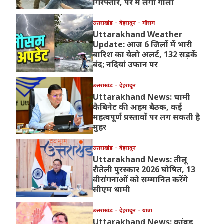
गिरफ्तार, पैर में लगी गोली
उत्तराखंड
देहरादून
मौसम
Uttarakhand Weather
Update: आज 6 जिलों में भारी
बारिश का येलो अलर्ट, 132 सड़कें
बंद; नदियां उफान पर
उत्तराखंड
देहरादून
Uttarakhand News: धामी
कैबिनेट की अहम बैठक, कई
महत्वपूर्ण प्रस्तावों पर लग सकती है
मुहर
उत्तराखंड
देहरादून
Uttarakhand News: तीलू
रौतेली पुरस्कार 2026 घोषित, 13
वीरांगनाओं को सम्मानित करेंगे
सीएम धामी
उत्तराखंड
देहरादून
यात्रा
Uttarakhand News: कांवड़