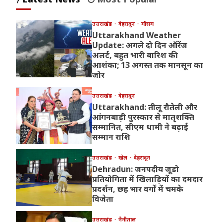
उत्तराखंड
देहरादून
मौसम
Uttarakhand Weather
Update: अगले दो दिन ऑरेंज
अलर्ट, बहुत भारी बारिश की
आशंका; 13 अगस्त तक मानसून का
जोर
उत्तराखंड
देहरादून
Uttarakhand: तीलू रौतेली और
आंगनबाड़ी पुरस्कार से मातृशक्ति
सम्मानित, सीएम धामी ने बढ़ाई
सम्मान राशि
उत्तराखंड
खेल
देहरादून
Dehradun: जनपदीय जूडो
प्रतियोगिता में खिलाड़ियों का दमदार
प्रदर्शन, छह भार वर्गों में चमके
विजेता
उत्तराखंड
नैनीताल