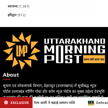
स्वास्थ्य
(1,367)
हरिद्वार
(912)
About
सूचना एवं लोकसंपर्क विभाग, देहरादून (उत्तराखण्ड) में सूचीबद्ध न्यूज़
पोर्टल उत्तराखंड मॉर्निंग पोस्ट डॉट कॉम न्यूज़ पोर्टल का मुख्य उद्देश्य देवभूमि
उत्तराखंड की सत्य की कसौटी पर शत प्रतिशत खरी एवं प्रमाणिक खबरों से
आम जनमानस को रूबरू कराने का प्रयास है।
Dehradun: जनपदीय जूडो प्रतियोगिता में खिलाड़ियों का दमदार प्रदर्शन, छह भार वर्
EXCLUSIVE