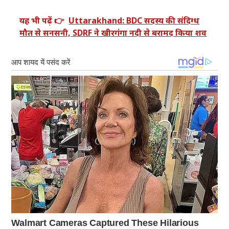
यह भी पढ़ें 👉
Uttarakhand: BDC सदस्य की संदिग्ध
मौत से सनसनी, SDRF ने खीरगंगा नदी से बरामद किया शव