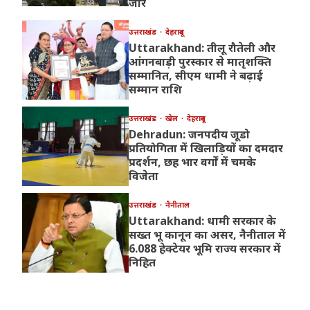
जोर
उत्तराखंड
देहरादून
Uttarakhand: तीलू रौतेली और
आंगनबाड़ी पुरस्कार से मातृशक्ति
सम्मानित, सीएम धामी ने बढ़ाई
सम्मान राशि
उत्तराखंड
खेल
देहरादून
Dehradun: जनपदीय जूडो
प्रतियोगिता में खिलाड़ियों का दमदार
प्रदर्शन, छह भार वर्गों में चमके
विजेता
उत्तराखंड
नैनीताल
Uttarakhand: धामी सरकार के
सख्त भू कानून का असर, नैनीताल में
6.088 हेक्टेयर भूमि राज्य सरकार में
निहित