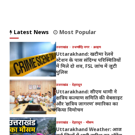
Latest News
Most Popular
उत्तराखंड
उधमसिंह नगर
क्राइम
Uttarakhand: खटीमा रेलवे
स्टेशन के पास संदिग्ध परिस्थितियों
में मिले दो शव, FSL जांच में जुटी
पुलिस
उत्तराखंड
देहरादून
Uttarakhand: सीएम धामी ने
क्षत्रिय कल्याण समिति की वेबसाइट
और ‘क्षत्रिय जागरण’ स्मारिका का
किया विमोचन
उत्तराखंड
देहरादून
मौसम
Uttarakhand Weather: आज