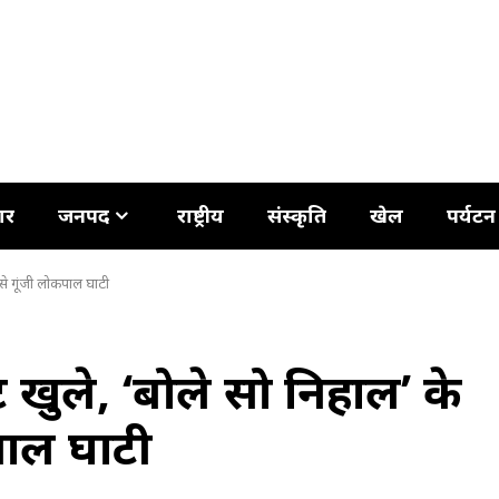
ार
जनपद
राष्ट्रीय
संस्कृति
खेल
पर्यटन
 से गूंजी लोकपाल घाटी
 खुले, ‘बोले सो निहाल’ के
पाल घाटी