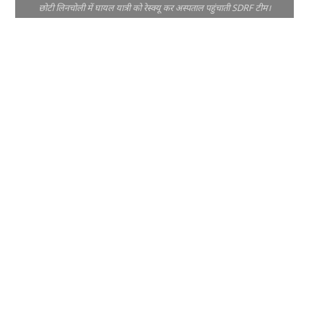
छोटी लिनचोली में घायल यात्री को रेस्क्यू कर अस्पताल पहुंचाती SDRF टीम।