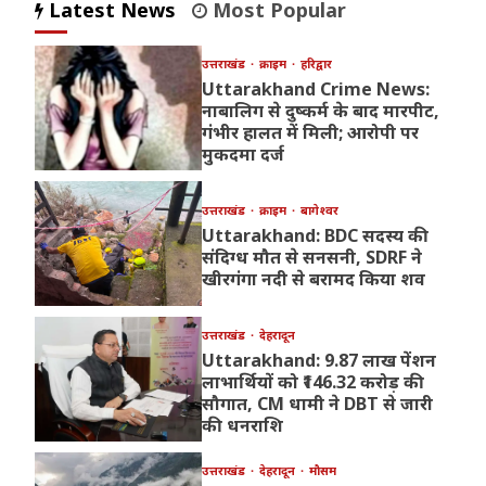
Latest News
Most Popular
उत्तराखंड
क्राइम
हरिद्वार
Uttarakhand Crime News:
नाबालिग से दुष्कर्म के बाद मारपीट,
गंभीर हालत में मिली; आरोपी पर
मुकदमा दर्ज
उत्तराखंड
क्राइम
बागेश्वर
Uttarakhand: BDC सदस्य की
संदिग्ध मौत से सनसनी, SDRF ने
खीरगंगा नदी से बरामद किया शव
उत्तराखंड
देहरादून
Uttarakhand: 9.87 लाख पेंशन
लाभार्थियों को ₹146.32 करोड़ की
सौगात, CM धामी ने DBT से जारी
की धनराशि
उत्तराखंड
देहरादून
मौसम