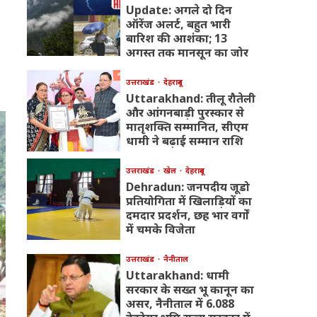
Update: अगले दो दिन
ऑरेंज अलर्ट, बहुत भारी
बारिश की आशंका; 13
अगस्त तक मानसून का जोर
उत्तराखंड
देहरादून
Uttarakhand: तीलू रौतेली
और आंगनबाड़ी पुरस्कार से
मातृशक्ति सम्मानित, सीएम
धामी ने बढ़ाई सम्मान राशि
उत्तराखंड
खेल
देहरादून
Dehradun: जनपदीय जूडो
प्रतियोगिता में खिलाड़ियों का
दमदार प्रदर्शन, छह भार वर्गों
में चमके विजेता
उत्तराखंड
नैनीताल
Uttarakhand: धामी
सरकार के सख्त भू कानून का
असर, नैनीताल में 6.088