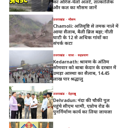
का ऑरेंज-येलो अलर्ट, तात्कालिक
और कल का मौसम जानें
उत्तराखंड
मौसम
Chamoli: अतिवृष्टि से तमक नाले में
आया सैलाब, बैली ब्रिज बहा; नीती
घाटी के 12 से अधिक गांवों का
संपर्क कटा
उत्तराखंड
यात्रा
रुद्रप्रयाग
Kedarnath: श्रावण के अंतिम
सोमवार को बाबा केदार के दरबार में
उमड़ा आस्था का सैलाब, 14.45
लाख पार श्रद्धालु
उत्तराखंड
देहरादून
Dehradun: नंदा की चौकी पुल
पहुंचे सीएम धामी, एप्रोच रोड के
पुनर्निर्माण कार्य का लिया जायजा