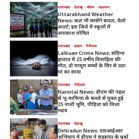
उत्तराखंड
देहरादून
मौसम
रुद्रप्रयाग
Uttarakhand Weather
News: कल भी बरसेंगे बादल, येलो
अलर्ट; इस जिले में स्कूलों में
अवकाश घोषित
उत्तराखंड
क्राइम
नैनीताल
Lalkuan Crime News: संदिग्ध
हालात में 25 वर्षीय विवाहिता की
मौत, दो मासूम बच्चों के सिर से उठा
मां का साया
उत्तराखंड
नैनीताल
Nainital News: डीएम की पहल
से भू-माफिया के कब्जे से मुक्त हुई
25 नाली भूमि, पीड़िता को मिला
न्याय
उत्तराखंड
देहरादून
Dehradun News: एसआईआर
अभियान में डीएम ने सहसपुर के बूथों