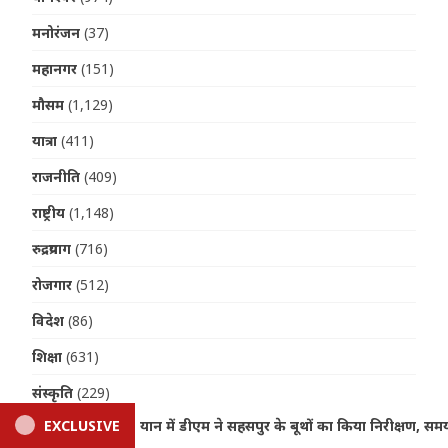
मनोरंजन
(37)
महानगर
(151)
मौसम
(1,129)
यात्रा
(411)
राजनीति
(409)
राष्ट्रीय
(1,148)
रुद्रप्रयाग
(716)
रोजगार
(512)
विदेश
(86)
शिक्षा
(631)
संस्कृति
(229)
 निरीक्षण, समयबद्ध निस्तारण के निर्देश
EXCLUSIVE
Dehradun News: दिल्
स्वास्थ्य
(1,367)