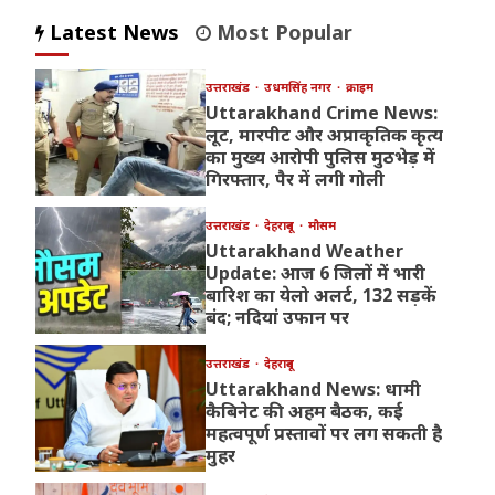
Latest News
Most Popular
उत्तराखंड
उधमसिंह नगर
क्राइम
Uttarakhand Crime News:
लूट, मारपीट और अप्राकृतिक कृत्य
का मुख्य आरोपी पुलिस मुठभेड़ में
गिरफ्तार, पैर में लगी गोली
उत्तराखंड
देहरादून
मौसम
Uttarakhand Weather
Update: आज 6 जिलों में भारी
बारिश का येलो अलर्ट, 132 सड़कें
बंद; नदियां उफान पर
उत्तराखंड
देहरादून
Uttarakhand News: धामी
कैबिनेट की अहम बैठक, कई
महत्वपूर्ण प्रस्तावों पर लग सकती है
मुहर