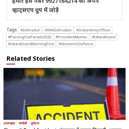
हमारे इस नंबर 9927164214 को अपने
व्हाट्सएप ग्रुप में जोड़ें
Tags:
#Dehradun
#IMADehradun
#IndianArmyOfficer
#PassingOutParade2026
#PresidentMurmu
#Uttarakhand
#UttarakhandMorningPost
#WomenInDefence
Related Stories
उत्तराखंड
चमोली
दुर्घटना