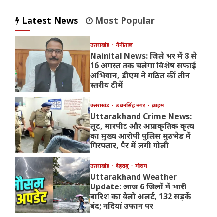
Latest News
Most Popular
उत्तराखंड
नैनीताल
Nainital News: जिले भर में 8 से
16 अगस्त तक चलेगा विशेष सफाई
अभियान, डीएम ने गठित कीं तीन
स्तरीय टीमें
उत्तराखंड
उधमसिंह नगर
क्राइम
Uttarakhand Crime News:
लूट, मारपीट और अप्राकृतिक कृत्य
का मुख्य आरोपी पुलिस मुठभेड़ में
गिरफ्तार, पैर में लगी गोली
उत्तराखंड
देहरादून
मौसम
Uttarakhand Weather
Update: आज 6 जिलों में भारी
बारिश का येलो अलर्ट, 132 सड़कें
बंद; नदियां उफान पर