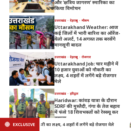
और ‘क्षत्रिय जागरण’ स्मारिका का
किया विमोचन
उत्तराखंड
देहरादून
मौसम
Uttarakhand Weather: आज
कई जिलों में भारी बारिश का ऑरेंज-
येलो अलर्ट, 14 अगस्त तक बरसेंगे
मानसूनी बादल
उत्तराखंड
देहरादून
रोजगार
Uttarakhand Job: चार महीने में
10 हजार युवाओं को नौकरी का
लक्ष्य, 4 शहरों में लगेंगे बड़े रोजगार
मेले
उत्तराखंड
हरिद्वार
Haridwar: कांवड़ यात्रा के दौरान
SDRF की मुस्तैदी, गंगा के तेज बहाव
में फंसे 18 शिवभक्तों को रेस्क्यू कर
बचाया
EXCLUSIVE
Haridwar: कांवड़ यात्रा के दौरान SDRF की मुस्तैदी, गंगा के तेज बहाव
उत्तराखंड
देहरादून
मौसम