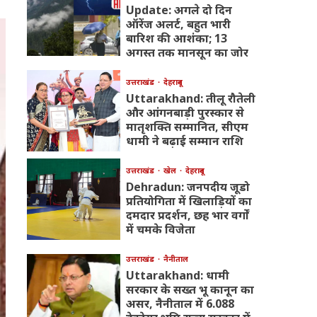
Update: अगले दो दिन
ऑरेंज अलर्ट, बहुत भारी
बारिश की आशंका; 13
अगस्त तक मानसून का जोर
उत्तराखंड
देहरादून
Uttarakhand: तीलू रौतेली
और आंगनबाड़ी पुरस्कार से
मातृशक्ति सम्मानित, सीएम
धामी ने बढ़ाई सम्मान राशि
उत्तराखंड
खेल
देहरादून
Dehradun: जनपदीय जूडो
प्रतियोगिता में खिलाड़ियों का
दमदार प्रदर्शन, छह भार वर्गों
में चमके विजेता
उत्तराखंड
नैनीताल
Uttarakhand: धामी
सरकार के सख्त भू कानून का
असर, नैनीताल में 6.088