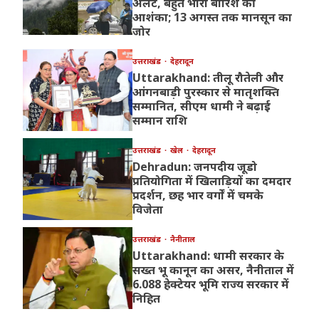
अलर्ट, बहुत भारी बारिश की
आशंका; 13 अगस्त तक मानसून का
जोर
उत्तराखंड
देहरादून
Uttarakhand: तीलू रौतेली और
आंगनबाड़ी पुरस्कार से मातृशक्ति
सम्मानित, सीएम धामी ने बढ़ाई
सम्मान राशि
उत्तराखंड
खेल
देहरादून
Dehradun: जनपदीय जूडो
प्रतियोगिता में खिलाड़ियों का दमदार
प्रदर्शन, छह भार वर्गों में चमके
विजेता
उत्तराखंड
नैनीताल
Uttarakhand: धामी सरकार के
सख्त भू कानून का असर, नैनीताल में
6.088 हेक्टेयर भूमि राज्य सरकार में
निहित