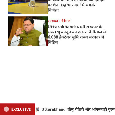
प्रदर्शन, छह भार वर्गों में चमके
विजेता
उत्तराखंड
नैनीताल
Uttarakhand: धामी सरकार के
सख्त भू कानून का असर, नैनीताल में
6.088 हेक्टेयर भूमि राज्य सरकार में
निहित
नबाड़ी पुरस्कार से मातृशक्ति सम्मानित, सीएम धामी ने बढ़ाई सम्मान राशि
EXCLUSIVE