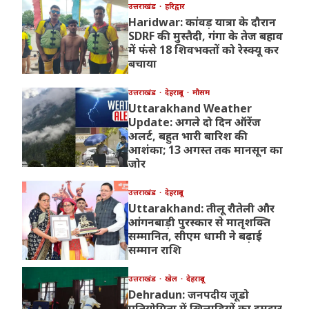
उत्तराखंड
हरिद्वार
Haridwar: कांवड़ यात्रा के दौरान
SDRF की मुस्तैदी, गंगा के तेज बहाव
में फंसे 18 शिवभक्तों को रेस्क्यू कर
बचाया
उत्तराखंड
देहरादून
मौसम
Uttarakhand Weather
Update: अगले दो दिन ऑरेंज
अलर्ट, बहुत भारी बारिश की
आशंका; 13 अगस्त तक मानसून का
जोर
उत्तराखंड
देहरादून
Uttarakhand: तीलू रौतेली और
आंगनबाड़ी पुरस्कार से मातृशक्ति
सम्मानित, सीएम धामी ने बढ़ाई
सम्मान राशि
उत्तराखंड
खेल
देहरादून
Dehradun: जनपदीय जूडो
प्रतियोगिता में खिलाड़ियों का दमदार