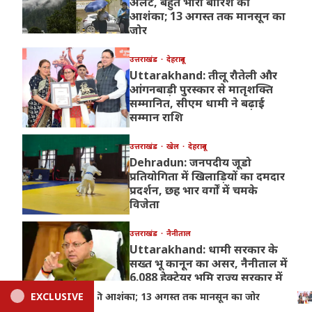
अलर्ट, बहुत भारी बारिश की
आशंका; 13 अगस्त तक मानसून का
जोर
उत्तराखंड
देहरादून
Uttarakhand: तीलू रौतेली और
आंगनबाड़ी पुरस्कार से मातृशक्ति
सम्मानित, सीएम धामी ने बढ़ाई
सम्मान राशि
उत्तराखंड
खेल
देहरादून
Dehradun: जनपदीय जूडो
प्रतियोगिता में खिलाड़ियों का दमदार
प्रदर्शन, छह भार वर्गों में चमके
विजेता
उत्तराखंड
नैनीताल
Uttarakhand: धामी सरकार के
सख्त भू कानून का असर, नैनीताल में
6.088 हेक्टेयर भूमि राज्य सरकार में
निहित
र
EXCLUSIVE
Uttarakhand: तीलू रौतेली और आंगनबाड़ी पुरस्कार से मातृशक्त