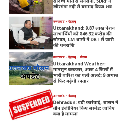
संदिग्ध मौत से सनसनी, SDRF ने
खीरगंगा नदी से बरामद किया शव
उत्तराखंड
देहरादून
Uttarakhand: 9.87 लाख पेंशन
लाभार्थियों को ₹146.32 करोड़ की
सौगात, CM धामी ने DBT से जारी
की धनराशि
उत्तराखंड
देहरादून
मौसम
Uttarakhand Weather:
मानसून बरकरार, आज 4 जिलों में
भारी बारिश का यलो अलर्ट; 9 अगस्त
से फिर बढ़ेगी रफ्तार
उत्तराखंड
देहरादून
Dehradun: बड़ी कार्रवाई, शासन ने
तीन इंजीनियर किए सस्पेंड; जानिए
क्या है मामला