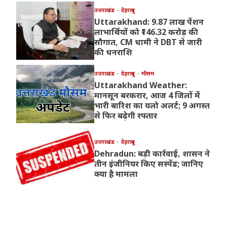
उत्तराखंड
देहरादून
Uttarakhand: 9.87 लाख पेंशन
लाभार्थियों को ₹146.32 करोड़ की
सौगात, CM धामी ने DBT से जारी
की धनराशि
उत्तराखंड
देहरादून
मौसम
Uttarakhand Weather:
मानसून बरकरार, आज 4 जिलों में
भारी बारिश का यलो अलर्ट; 9 अगस्त
से फिर बढ़ेगी रफ्तार
उत्तराखंड
देहरादून
Dehradun: बड़ी कार्रवाई, शासन ने
तीन इंजीनियर किए सस्पेंड; जानिए
क्या है मामला