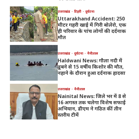
उत्तराखंड
टिहरी
दुर्घटना
Uttarakhand Accident: 250
मीटर गहरी खाई में गिरी बोलेरो, एक
ही परिवार के पांच लोगों की दर्दनाक
मौत
उत्तराखंड
दुर्घटना
नैनीताल
Haldwani News: गौला नदी में
डूबने से 15 वर्षीय किशोर की मौत,
नहाने के दौरान हुआ दर्दनाक हादसा
उत्तराखंड
नैनीताल
Nainital News: जिले भर में 8 से
16 अगस्त तक चलेगा विशेष सफाई
अभियान, डीएम ने गठित कीं तीन
स्तरीय टीमें