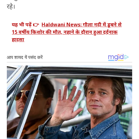
रहे।
यह भी पढ़ें 👉
Haldwani News: गौला नदी में डूबने से
15 वर्षीय किशोर की मौत, नहाने के दौरान हुआ दर्दनाक
हादसा