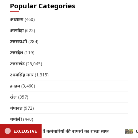
Popular Categories
अध्यात्म
(460)
अल्मोड़ा
(622)
उत्तरकाशी
(284)
उत्तरप्रदेश
(119)
उत्तराखंड
(25,045)
उधमसिंह नगर
(1,315)
क्राइम
(3,460)
खेल
(357)
चंपावत
(972)
चमोली
(440)
जनपद
(402)
EXCLUSIVE
Uttarakhand Accident: 250 मीटर गहरी खाई में गिरी बोलेरो, ए