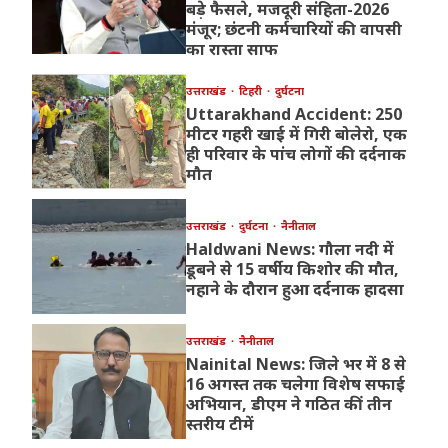
बड़े फैसले, मजदूरी संहिता-2026
मंजूर; छंटनी कर्मचारियों की वापसी
का रास्ता साफ
उत्तराखंड
टिहरी
दुर्घटना
Uttarakhand Accident: 250
मीटर गहरी खाई में गिरी बोलेरो, एक
ही परिवार के पांच लोगों की दर्दनाक
मौत
उत्तराखंड
दुर्घटना
नैनीताल
Haldwani News: गौला नदी में
डूबने से 15 वर्षीय किशोर की मौत,
नहाने के दौरान हुआ दर्दनाक हादसा
उत्तराखंड
नैनीताल
Nainital News: जिले भर में 8 से
16 अगस्त तक चलेगा विशेष सफाई
अभियान, डीएम ने गठित कीं तीन
स्तरीय टीमें