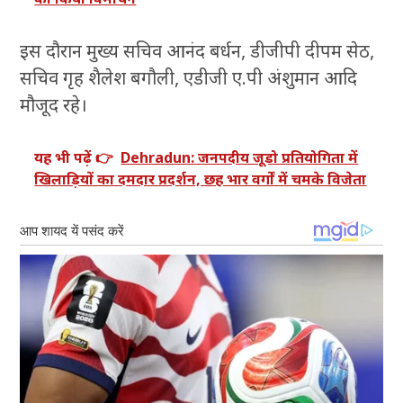
इस दौरान मुख्य सचिव आनंद बर्धन, डीजीपी दीपम सेठ,
सचिव गृह शैलेश बगौली, एडीजी ए.पी अंशुमान आदि
मौजूद रहे।
यह भी पढ़ें 👉
Dehradun: जनपदीय जूडो प्रतियोगिता में
खिलाड़ियों का दमदार प्रदर्शन, छह भार वर्गों में चमके विजेता