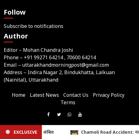
Follow
Subscribe to notifications
Author
Editor – Mohan Chandra Joshi
Phone –
+91 99271 64214
, 70600 64214
Email –
uttarakhandmorningpost@gmail.com
Address – Indira Nagar 2, Bindukhatta, Lalkuan
(Nainital), Uttarakhand
Home
Latest News
Contact Us
Privacy Policy
Terms
Join
Like
Follow
Join
Subscribe
us
Us
Us
Our
Our
on
© 2026,
Uttarakhand Morning Post
i Road Accident: नंदप्रयाग में बाइक फिसली, श्रद्धालु की मौत; एक घायल
EXCLUSIVE
On
On
WhatsApp
YouTube
Website Developed & Maintained by Webtik Media
Telegram
All content and news on this website are published solely by the website owner. Webtik Media