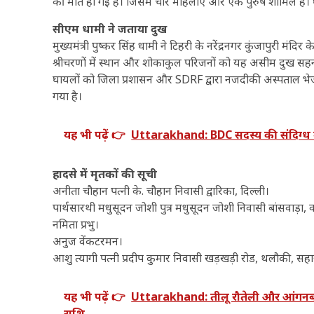
की मौत हो गई है। जिसमें चार महिलाएं और एक पुरुष शामिल है। 
सीएम धामी ने जताया दुख
मुख्यमंत्री पुष्कर सिंह धामी ने टिहरी के नरेंद्रनगर कुंजापुरी मंदि
श्रीचरणों में स्थान और शोकाकुल परिजनों को यह असीम दुख सहन कर
घायलों को जिला प्रशासन और SDRF द्वारा नजदीकी अस्पताल भेज
गया है।
यह भी पढ़ें 👉
Uttarakhand: BDC सदस्य की संदिग्ध 
हादसे में मृतकों की सूची
अनीता चौहान पत्नी के. चौहान निवासी द्वारिका, दिल्ली।
पार्थसारथी मधुसूदन जोशी पुत्र मधुसूदन जोशी निवासी बांसवाड़ा, 
नमिता प्रभु।
अनुज वेंकटरमन।
आशु त्यागी पत्नी प्रदीप कुमार निवासी खड़खड़ी रोड, थलौकी, सहारन
यह भी पढ़ें 👉
Uttarakhand: तीलू रौतेली और आंगनबाड़ी
राशि