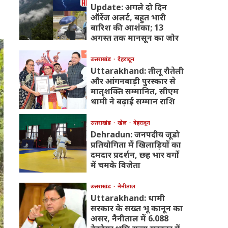
Update: अगले दो दिन
ऑरेंज अलर्ट, बहुत भारी
बारिश की आशंका; 13
अगस्त तक मानसून का जोर
उत्तराखंड
देहरादून
Uttarakhand: तीलू रौतेली
और आंगनबाड़ी पुरस्कार से
मातृशक्ति सम्मानित, सीएम
धामी ने बढ़ाई सम्मान राशि
उत्तराखंड
खेल
देहरादून
Dehradun: जनपदीय जूडो
प्रतियोगिता में खिलाड़ियों का
दमदार प्रदर्शन, छह भार वर्गों
में चमके विजेता
उत्तराखंड
नैनीताल
Uttarakhand: धामी
सरकार के सख्त भू कानून का
असर, नैनीताल में 6.088