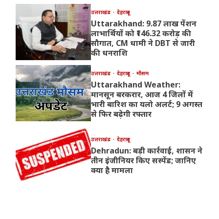
उत्तराखंड
देहरादून
Uttarakhand: 9.87 लाख पेंशन
लाभार्थियों को ₹146.32 करोड़ की
सौगात, CM धामी ने DBT से जारी
की धनराशि
उत्तराखंड
देहरादून
मौसम
Uttarakhand Weather:
मानसून बरकरार, आज 4 जिलों में
भारी बारिश का यलो अलर्ट; 9 अगस्त
से फिर बढ़ेगी रफ्तार
उत्तराखंड
देहरादून
Dehradun: बड़ी कार्रवाई, शासन ने
तीन इंजीनियर किए सस्पेंड; जानिए
क्या है मामला