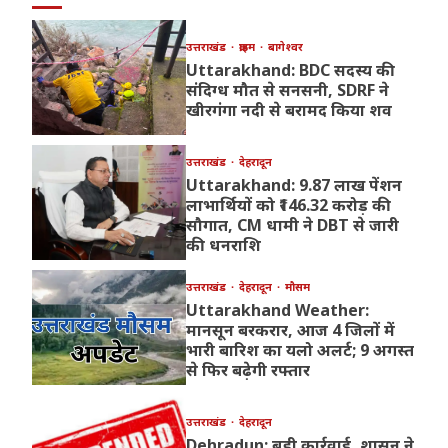
उत्तराखंड
क्राइम
बागेश्वर
Uttarakhand: BDC सदस्य की
संदिग्ध मौत से सनसनी, SDRF ने
खीरगंगा नदी से बरामद किया शव
उत्तराखंड
देहरादून
Uttarakhand: 9.87 लाख पेंशन
लाभार्थियों को ₹146.32 करोड़ की
सौगात, CM धामी ने DBT से जारी
की धनराशि
उत्तराखंड
देहरादून
मौसम
Uttarakhand Weather:
मानसून बरकरार, आज 4 जिलों में
भारी बारिश का यलो अलर्ट; 9 अगस्त
से फिर बढ़ेगी रफ्तार
उत्तराखंड
देहरादून
Dehradun: बड़ी कार्रवाई, शासन ने