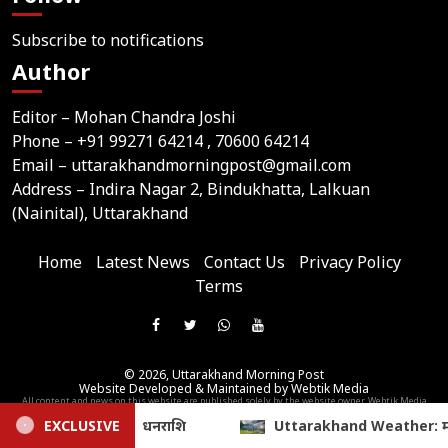
Subscribe to notifications
Author
Editor – Mohan Chandra Joshi
Phone –
+91 99271 64214
, 70600 64214
Email –
uttarakhandmorningpost@gmail.com
Address – Indira Nagar 2, Bindukhatta, Lalkuan
(Nainital), Uttarakhand
Home
Latest News
Contact Us
Privacy Policy
Terms
Join
Like
Follow
Join
Subscribe
us
Us
Us
Our
Our
on
© 2026,
Uttarakhand Morning Post
On
On
WhatsApp
YouTube
Website Developed & Maintained by Webtik Media
Telegram
All content and news on this website are published solely by the website owner. Webtik Media
Facebook
Twitter
Group
Channel
assumes no responsibility for its content.
arakhand Weather: मानसून बरकरार, आज 4 जिलों में भारी बारिश का यलो अलर
EXCLUSIVE