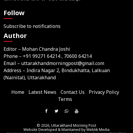
Follow
Subscribe to notifications
Author
Editor – Mohan Chandra Joshi
Phone –
+91 99271 64214
, 70600 64214
Email –
uttarakhandmorningpost@gmail.com
Address – Indira Nagar 2, Bindukhatta, Lalkuan
(Nainital), Uttarakhand
Home
Latest News
Contact Us
Privacy Policy
Terms
Join
Like
Follow
Join
Subscribe
us
Us
Us
Our
Our
on
© 2026,
Uttarakhand Morning Post
On
On
WhatsApp
YouTube
Website Developed & Maintained by Webtik Media