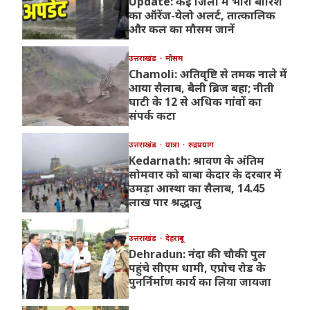
Update: कई जिलों में भारी बारिश
का ऑरेंज-येलो अलर्ट, तात्कालिक
और कल का मौसम जानें
उत्तराखंड
मौसम
Chamoli: अतिवृष्टि से तमक नाले में
आया सैलाब, बैली ब्रिज बहा; नीती
घाटी के 12 से अधिक गांवों का
संपर्क कटा
उत्तराखंड
यात्रा
रुद्रप्रयाग
Kedarnath: श्रावण के अंतिम
सोमवार को बाबा केदार के दरबार में
उमड़ा आस्था का सैलाब, 14.45
लाख पार श्रद्धालु
उत्तराखंड
देहरादून
Dehradun: नंदा की चौकी पुल
पहुंचे सीएम धामी, एप्रोच रोड के
पुनर्निर्माण कार्य का लिया जायजा