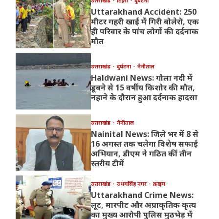
उत्तराखंड
टिहरी
दुर्घटना
Uttarakhand Accident: 250
मीटर गहरी खाई में गिरी बोलेरो, एक
ही परिवार के पांच लोगों की दर्दनाक
मौत
उत्तराखंड
दुर्घटना
नैनीताल
Haldwani News: गौला नदी में
डूबने से 15 वर्षीय किशोर की मौत,
नहाने के दौरान हुआ दर्दनाक हादसा
उत्तराखंड
नैनीताल
Nainital News: जिले भर में 8 से
16 अगस्त तक चलेगा विशेष सफाई
अभियान, डीएम ने गठित कीं तीन
स्तरीय टीमें
उत्तराखंड
उधमसिंह नगर
क्राइम
Uttarakhand Crime News:
लूट, मारपीट और अप्राकृतिक कृत्य
का मुख्य आरोपी पुलिस मुठभेड़ में