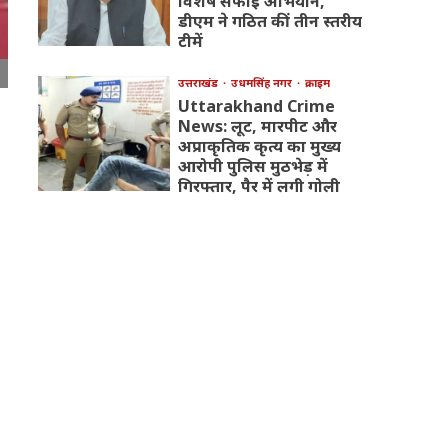
विशेष सफाई अभियान,
डीएम ने गठित कीं तीन स्तरीय
टीमें
उत्तराखंड
उधमसिंह नगर
क्राइम
Uttarakhand Crime
News: लूट, मारपीट और
अप्राकृतिक कृत्य का मुख्य
आरोपी पुलिस मुठभेड़ में
गिरफ्तार, पैर में लगी गोली