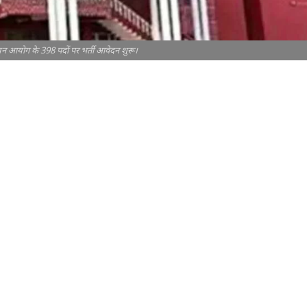
यन आयोग के 398 पदों पर भर्ती आवेदन शुरू।