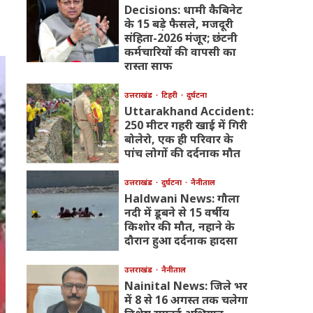
Decisions: धामी कैबिनेट
के 15 बड़े फैसले, मजदूरी
संहिता-2026 मंजूर; छंटनी
कर्मचारियों की वापसी का
रास्ता साफ
उत्तराखंड
टिहरी
दुर्घटना
Uttarakhand Accident:
250 मीटर गहरी खाई में गिरी
बोलेरो, एक ही परिवार के
पांच लोगों की दर्दनाक मौत
उत्तराखंड
दुर्घटना
नैनीताल
Haldwani News: गौला
नदी में डूबने से 15 वर्षीय
किशोर की मौत, नहाने के
दौरान हुआ दर्दनाक हादसा
उत्तराखंड
नैनीताल
Nainital News: जिले भर
में 8 से 16 अगस्त तक चलेगा