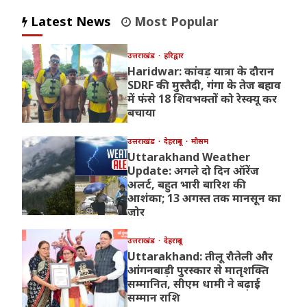
Latest News
Most Popular
उत्तराखंड
हरिद्वार
Haridwar: कांवड़ यात्रा के दौरान
SDRF की मुस्तैदी, गंगा के तेज बहाव
में फंसे 18 शिवभक्तों को रेस्क्यू कर
बचाया
उत्तराखंड
देहरादून
मौसम
Uttarakhand Weather
Update: अगले दो दिन ऑरेंज
अलर्ट, बहुत भारी बारिश की
आशंका; 13 अगस्त तक मानसून का
जोर
उत्तराखंड
देहरादून
Uttarakhand: तीलू रौतेली और
आंगनबाड़ी पुरस्कार से मातृशक्ति
सम्मानित, सीएम धामी ने बढ़ाई
सम्मान राशि