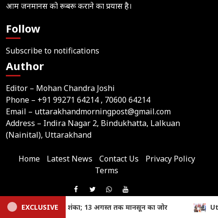
आम जनमानस को रूबरू कराने का प्रयास है।
Follow
Subscribe to notifications
Author
Editor – Mohan Chandra Joshi
Phone –
+91 99271 64214
, 70600 64214
Email –
uttarakhandmorningpost@gmail.com
Address – Indira Nagar 2, Bindukhatta, Lalkuan
(Nainital), Uttarakhand
Home
Latest News
Contact Us
Privacy Policy
Terms
Join
Like
Follow
Join
Subscribe
us
Us
Us
Our
Our
EXCLUSIVE
Uttarakhand: तीलू रौतेली और आंगनबाड़ी पुरस्कार से मातृशक्ति स
on
© 2026,
Uttarakhand Morning Post
On
On
WhatsApp
YouTube