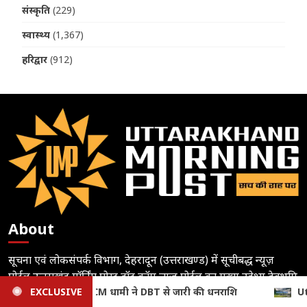
संस्कृति
(229)
स्वास्थ्य
(1,367)
हरिद्वार
(912)
About
सूचना एवं लोकसंपर्क विभाग, देहरादून (उत्तराखण्ड) में सूचीबद्ध न्यूज़
पोर्टल उत्तराखंड मॉर्निंग पोस्ट डॉट कॉम न्यूज़ पोर्टल का मुख्य उद्देश्य देवभूमि
ाशि
EXCLUSIVE
Uttarakhand Weather: मानसून बरकरार, आज 4 जिलों में भा
उत्तराखंड की सत्य की कसौटी पर शत प्रतिशत खरी एवं प्रमाणिक खबरों से