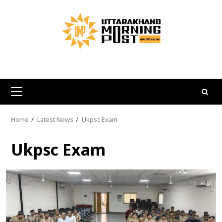
Skip
to
content
Primary
Menu
Home
Latest News
Ukpsc Exam
Ukpsc Exam