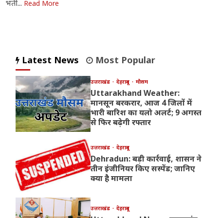
भर्ती...
Read More
Latest News
Most Popular
उत्तराखंड
देहरादून
मौसम
Uttarakhand Weather:
मानसून बरकरार, आज 4 जिलों में
भारी बारिश का यलो अलर्ट; 9 अगस्त
से फिर बढ़ेगी रफ्तार
उत्तराखंड
देहरादून
Dehradun: बड़ी कार्रवाई, शासन ने
तीन इंजीनियर किए सस्पेंड; जानिए
क्या है मामला
उत्तराखंड
देहरादून