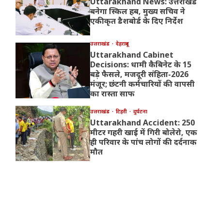
Uttarakhand News: उत्तराखंड
बनेगा स्किल हब, मुख्य सचिव ने
एकीकृत डैशबोर्ड के दिए निर्देश
उत्तराखंड
देहरादून
Uttarakhand Cabinet
Decisions: धामी कैबिनेट के 15
बड़े फैसले, मजदूरी संहिता-2026
मंजूर; छंटनी कर्मचारियों की वापसी
का रास्ता साफ
उत्तराखंड
टिहरी
दुर्घटना
Uttarakhand Accident: 250
मीटर गहरी खाई में गिरी बोलेरो, एक
ही परिवार के पांच लोगों की दर्दनाक
मौत