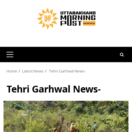
Skip
to
content
Primary
Menu
Home
Latest News
Tehri Garhwal News-
Tehri Garhwal News-