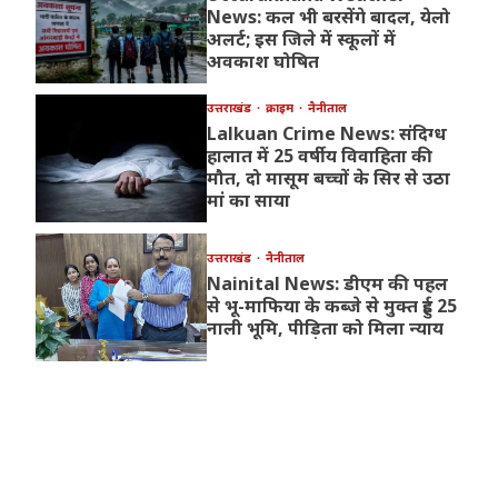
News: कल भी बरसेंगे बादल, येलो
अलर्ट; इस जिले में स्कूलों में
अवकाश घोषित
उत्तराखंड
क्राइम
नैनीताल
Lalkuan Crime News: संदिग्ध
हालात में 25 वर्षीय विवाहिता की
मौत, दो मासूम बच्चों के सिर से उठा
मां का साया
उत्तराखंड
नैनीताल
Nainital News: डीएम की पहल
से भू-माफिया के कब्जे से मुक्त हुई 25
नाली भूमि, पीड़िता को मिला न्याय