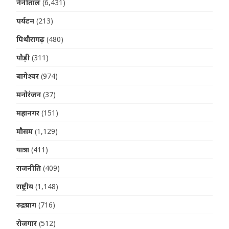
नैनीताल
(6,431)
पर्यटन
(213)
पिथौरागढ़
(480)
पौड़ी
(311)
बागेश्वर
(974)
मनोरंजन
(37)
महानगर
(151)
मौसम
(1,129)
यात्रा
(411)
राजनीति
(409)
राष्ट्रीय
(1,148)
रुद्रप्रयाग
(716)
रोजगार
(512)