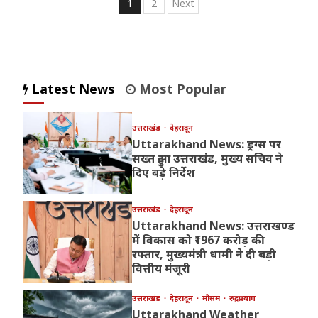
Posts
1
2
Next
pagination
Latest News
Most Popular
उत्तराखंड
देहरादून
Uttarakhand News: ड्रग्स पर
सख्त हुआ उत्तराखंड, मुख्य सचिव ने
दिए बड़े निर्देश
उत्तराखंड
देहरादून
Uttarakhand News: उत्तराखण्ड
में विकास को ₹1967 करोड़ की
रफ्तार, मुख्यमंत्री धामी ने दी बड़ी
वित्तीय मंजूरी
उत्तराखंड
देहरादून
मौसम
रुद्रप्रयाग
Uttarakhand Weather