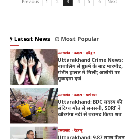
Posts
Previous
1
2
3
4
5
6
Next
pagination
Latest News
Most Popular
उत्तराखंड
क्राइम
हरिद्वार
Uttarakhand Crime News:
नाबालिग से दुष्कर्म के बाद मारपीट,
गंभीर हालत में मिली; आरोपी पर
मुकदमा दर्ज
उत्तराखंड
क्राइम
बागेश्वर
Uttarakhand: BDC सदस्य की
संदिग्ध मौत से सनसनी, SDRF ने
खीरगंगा नदी से बरामद किया शव
उत्तराखंड
देहरादून
Uttarakhand: 9.87 लाख पेंशन