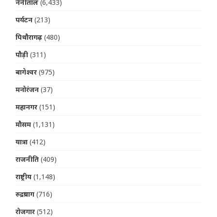
नैनीताल
(6,433)
पर्यटन
(213)
पिथौरागढ़
(480)
पौड़ी
(311)
बागेश्वर
(975)
मनोरंजन
(37)
महानगर
(151)
मौसम
(1,131)
यात्रा
(412)
राजनीति
(409)
राष्ट्रीय
(1,148)
रुद्रप्रयाग
(716)
रोजगार
(512)