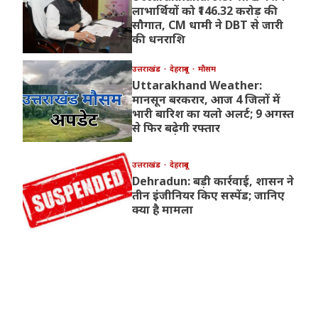
लाभार्थियों को ₹146.32 करोड़ की
सौगात, CM धामी ने DBT से जारी
की धनराशि
उत्तराखंड
देहरादून
मौसम
Uttarakhand Weather:
मानसून बरकरार, आज 4 जिलों में
भारी बारिश का यलो अलर्ट; 9 अगस्त
से फिर बढ़ेगी रफ्तार
उत्तराखंड
देहरादून
Dehradun: बड़ी कार्रवाई, शासन ने
तीन इंजीनियर किए सस्पेंड; जानिए
क्या है मामला